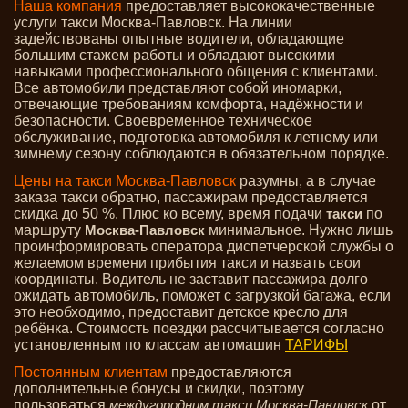
Наша компания
предоставляет высококачественные
услуги такси Москва-Павловск. На линии
задействованы опытные водители, обладающие
большим стажем работы и обладают высокими
навыками профессионального общения с клиентами.
Все автомобили представляют собой иномарки,
отвечающие требованиям комфорта, надёжности и
безопасности. Своевременное техническое
обслуживание, подготовка автомобиля к летнему или
зимнему сезону соблюдаются в обязательном порядке.
Цены на такси Москва-Павловск
разумны, а в случае
заказа такси обратно, пассажирам предоставляется
скидка до 50 %. Плюс ко всему, время подачи
по
такси
маршруту
минимальное. Нужно лишь
Москва-Павловск
проинформировать оператора диспетчерской службы о
желаемом времени прибытия такси и назвать свои
координаты. Водитель не заставит пассажира долго
ожидать автомобиль, поможет с загрузкой багажа, если
это необходимо, предоставит детское кресло для
ребёнка.
Стоимость поездки рассчитывается согласно
установленным по классам автомашин
ТАРИФЫ
Постоянным клиентам
предоставляются
дополнительные бонусы и скидки, поэтому
пользоваться
от
междугородним такси Москва-Павловск