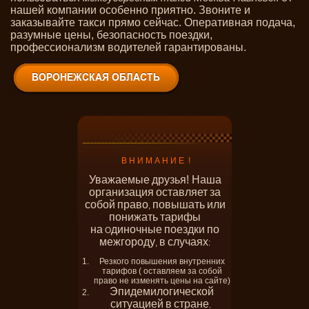
нашей компании особенно приятно. Звоните и
заказывайте такси прямо сейчас. Оперативная подача,
разумные цены, безопасность поездки,
профессионализм водителей гарантированы.
В Н И М А Н И Е !
Уважаемые
друзья! Наша
организация
оставляет
за
собой
право
повышать
или
,
понижать
тарифы
на
диночные
поездки
по
О
межгороду
в
случаях
,
:
Резкого повышения внутренних
тарифов ( оставляем за собой
право не изменять цены на сайте)
Эпидемилогической
ситуацией
в
стране
.