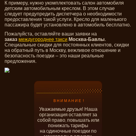
К примеру, нужно укомплектовать салон автомобиля
детским автомобильным креслом. В этом случае
следует предупредить диспетчера о необходимости
предоставления такой услуги. Кресло для маленького
пассажира будет установлено в автомобиль бесплатно.
Пожалуйста, оставляйте ваши заявки на
заказ
междугороднее такси
Москва-Бавлы
.
Специальные скидки для постоянных клиентов, скидки
на обратный путь в Москву, вежливое отношение и
безопасность поездки – это наши реальные
предложения.
В Н И М А Н И Е !
Уважаемые
друзья! Наша
организация
оставляет
за
собой
право
повышать
или
,
понижать
тарифы
на
диночные
поездки
по
О